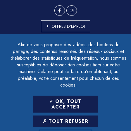
OFFRES D'EMPLOI
MARCHÉS PUBLICS
Afin de vous proposer des vidéos, des boutons de
ACCESSIBILITÉ - PARTIELLEMENT CONFORME
partage, des contenus remontés des réseaux sociaux et
PLAN DU SITE
d'élaborer des statistiques de fréquentation, nous sommes
MENTIONS LÉGALES
CONTACTER LE DÉLÉGUÉ À LA PROTECTION DES DONNÉES
susceptibles de déposer des cookies tiers sur votre
GESTION DES COOKIES
machine. Cela ne peut se faire qu'en obtenant, au
préalable, votre consentement pour chacun de ces
cookies.
LETTRE D'INFORMATION
OK, TOUT
SAISIR VOTRE ADRESSE E-MAIL
ACCEPTER
POUR VOUS INSCRIRE :
TOUT REFUSER
ARCHIVES
DÉSINSCRIPTION