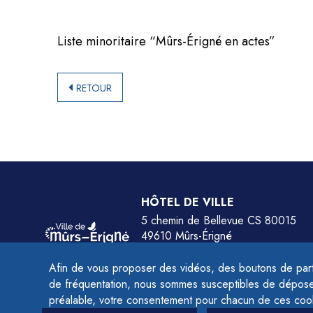
Liste minoritaire “Mûrs-Érigné en actes”
RETOUR
HÔTEL DE VILLE
5 chemin de Bellevue CS 80015
49610 Mûrs-Érigné
Tél.
02 41 79 78 77
Afin de vous proposer des vidéos, des boutons de part
HORAIRES :
de fréquentation, nous sommes susceptibles de déposer 
Du lundi au jeudi de 9h à 12h et de 14h à 
préalable, votre consentement pour chacun de ces coo
Le vendredi de 9h à 12h et de 14h à 16h.