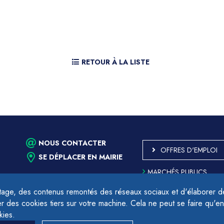
RETOUR À LA LISTE
NOUS CONTACTER
OFFRES D'EMPLOI
SE DÉPLACER EN MAIRIE
MARCHÉS PUBLICS
ACCESSIBILITÉ - PARTIE
CONFORME
age, des contenus remontés des réseaux sociaux et d'élaborer des
PLAN DU SITE
des cookies tiers sur votre machine. Cela ne peut se faire qu'en
17h.
MENTIONS LÉGALES
kies.
CONTACTER LE DÉLÉGU