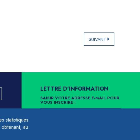
SUIVANT
LETTRE D'INFORMATION
SAISIR VOTRE ADRESSE E-MAIL POUR
VOUS INSCRIRE :
LLEMENT
 statistiques
ARCHIVES
DÉSINSCRIPTION
 obtenant, au
É À LA