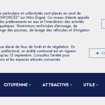
articuliers et collectivités sont placés en seuil de
ENFORCÉE" sur Mûrs-Érigné. Ce niveau d'alerte appelle
les prélèvements en eau et l'interdiction des activités
aquatiques. Restrictions renforcées d’arrosage, de
nge des piscines, de lavage des véhicules et d’irrigation
que élevé de feux de forêt et de végétation. En
 préfectoral, un arrêté communal est en vigueur
CO
usqu'au 15 septembre. Consultez l'arrêté pour
tions et les espaces arborés concernés.
CITOYENNE
ATTRACTIVE
UTILE