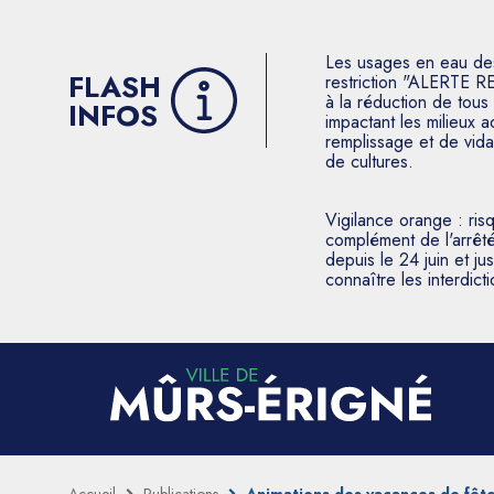
Les usages en eau des p
FLASH
restriction "ALERTE R
à la réduction de tous 
INFOS
impactant les milieux 
remplissage et de vida
de cultures.
Vigilance orange : ris
complément de l'arrêté
depuis le 24 juin et j
connaître les interdic