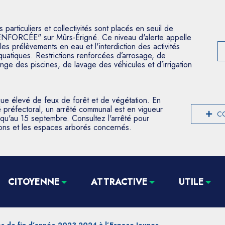
articuliers et collectivités sont placés en seuil de
ENFORCÉE" sur Mûrs-Érigné. Ce niveau d'alerte appelle
les prélèvements en eau et l'interdiction des activités
aquatiques. Restrictions renforcées d’arrosage, de
nge des piscines, de lavage des véhicules et d’irrigation
que élevé de feux de forêt et de végétation. En
 préfectoral, un arrêté communal est en vigueur
CO
usqu'au 15 septembre. Consultez l'arrêté pour
tions et les espaces arborés concernés.
CITOYENNE
ATTRACTIVE
UTILE