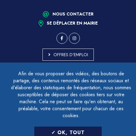
NOUS CONTACTER
SE DÉPLACER EN MAIRIE
OFFRES D'EMPLOI
MARCHÉS PUBLICS
Afin de vous proposer des vidéos, des boutons de
ACCESSIBILITÉ - PARTIELLEMENT CONFORME
partage, des contenus remontés des réseaux sociaux et
PLAN DU SITE
d'élaborer des statistiques de fréquentation, nous sommes
MENTIONS LÉGALES
CONTACTER LE DÉLÉGUÉ À LA PROTECTION DES DONNÉES
susceptibles de déposer des cookies tiers sur votre
GESTION DES COOKIES
machine. Cela ne peut se faire qu'en obtenant, au
préalable, votre consentement pour chacun de ces
cookies.
LETTRE D'INFORMATION
OK, TOUT
SAISIR VOTRE ADRESSE E-MAIL