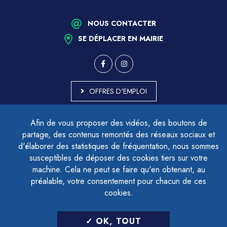
NOUS CONTACTER
SE DÉPLACER EN MAIRIE
OFFRES D'EMPLOI
MARCHÉS PUBLICS
Afin de vous proposer des vidéos, des boutons de
ACCESSIBILITÉ - PARTIELLEMENT CONFORME
partage, des contenus remontés des réseaux sociaux et
PLAN DU SITE
d'élaborer des statistiques de fréquentation, nous sommes
MENTIONS LÉGALES
CONTACTER LE DÉLÉGUÉ À LA PROTECTION DES DONNÉES
susceptibles de déposer des cookies tiers sur votre
GESTION DES COOKIES
machine. Cela ne peut se faire qu'en obtenant, au
préalable, votre consentement pour chacun de ces
cookies.
LETTRE D'INFORMATION
OK, TOUT
SAISIR VOTRE ADRESSE E-MAIL