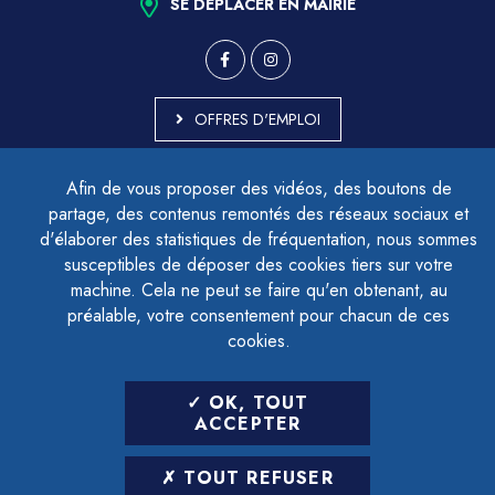
SE DÉPLACER EN MAIRIE
OFFRES D'EMPLOI
MARCHÉS PUBLICS
Afin de vous proposer des vidéos, des boutons de
ACCESSIBILITÉ - PARTIELLEMENT CONFORME
partage, des contenus remontés des réseaux sociaux et
PLAN DU SITE
d'élaborer des statistiques de fréquentation, nous sommes
MENTIONS LÉGALES
CONTACTER LE DÉLÉGUÉ À LA PROTECTION DES DONNÉES
susceptibles de déposer des cookies tiers sur votre
GESTION DES COOKIES
machine. Cela ne peut se faire qu'en obtenant, au
préalable, votre consentement pour chacun de ces
cookies.
LETTRE D'INFORMATION
OK, TOUT
SAISIR VOTRE ADRESSE E-MAIL
ACCEPTER
POUR VOUS INSCRIRE :
TOUT REFUSER