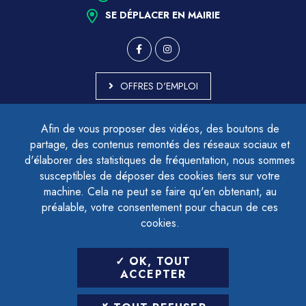
SE DÉPLACER EN MAIRIE
OFFRES D'EMPLOI
MARCHÉS PUBLICS
Afin de vous proposer des vidéos, des boutons de
ACCESSIBILITÉ - PARTIELLEMENT CONFORME
partage, des contenus remontés des réseaux sociaux et
PLAN DU SITE
d'élaborer des statistiques de fréquentation, nous sommes
MENTIONS LÉGALES
CONTACTER LE DÉLÉGUÉ À LA PROTECTION DES DONNÉES
susceptibles de déposer des cookies tiers sur votre
GESTION DES COOKIES
machine. Cela ne peut se faire qu'en obtenant, au
préalable, votre consentement pour chacun de ces
cookies.
LETTRE D'INFORMATION
OK, TOUT
SAISIR VOTRE ADRESSE E-MAIL
ACCEPTER
POUR VOUS INSCRIRE :