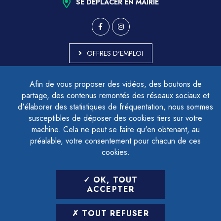
SE DÉPLACER EN MAIRIE
OFFRES D'EMPLOI
MARCHÉS PUBLICS
Afin de vous proposer des vidéos, des boutons de
ACCESSIBILITÉ - PARTIELLEMENT CONFORME
partage, des contenus remontés des réseaux sociaux et
PLAN DU SITE
d'élaborer des statistiques de fréquentation, nous sommes
MENTIONS LÉGALES
CONTACTER LE DÉLÉGUÉ À LA PROTECTION DES DONNÉES
susceptibles de déposer des cookies tiers sur votre
GESTION DES COOKIES
machine. Cela ne peut se faire qu'en obtenant, au
préalable, votre consentement pour chacun de ces
cookies.
LETTRE D'INFORMATION
OK, TOUT
SAISIR VOTRE ADRESSE E-MAIL
ACCEPTER
POUR VOUS INSCRIRE :
TOUT REFUSER