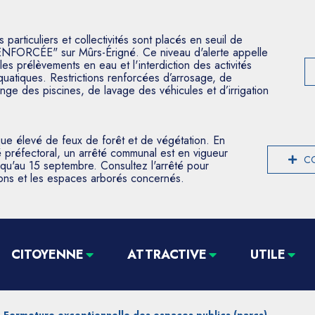
articuliers et collectivités sont placés en seuil de
ENFORCÉE" sur Mûrs-Érigné. Ce niveau d'alerte appelle
les prélèvements en eau et l'interdiction des activités
aquatiques. Restrictions renforcées d’arrosage, de
nge des piscines, de lavage des véhicules et d’irrigation
que élevé de feux de forêt et de végétation. En
 préfectoral, un arrêté communal est en vigueur
CO
usqu'au 15 septembre. Consultez l'arrêté pour
tions et les espaces arborés concernés.
CITOYENNE
ATTRACTIVE
UTILE