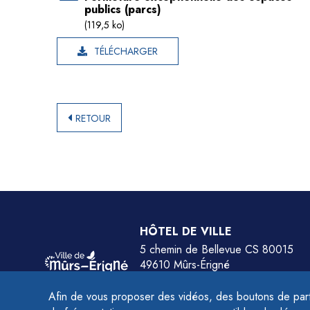
publics (parcs)
(119,5 ko)
TÉLÉCHARGER
RETOUR
HÔTEL DE VILLE
5 chemin de Bellevue CS 80015
49610 Mûrs-Érigné
Tél.
02 41 79 78 77
Afin de vous proposer des vidéos, des boutons de part
HORAIRES :