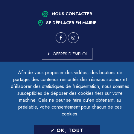
NOUS CONTACTER
SE DÉPLACER EN MAIRIE
OFFRES D'EMPLOI
MARCHÉS PUBLICS
Afin de vous proposer des vidéos, des boutons de
ACCESSIBILITÉ - PARTIELLEMENT CONFORME
partage, des contenus remontés des réseaux sociaux et
PLAN DU SITE
d'élaborer des statistiques de fréquentation, nous sommes
MENTIONS LÉGALES
CONTACTER LE DÉLÉGUÉ À LA PROTECTION DES DONNÉES
susceptibles de déposer des cookies tiers sur votre
GESTION DES COOKIES
machine. Cela ne peut se faire qu'en obtenant, au
préalable, votre consentement pour chacun de ces
cookies.
LETTRE D'INFORMATION
OK, TOUT
SAISIR VOTRE ADRESSE E-MAIL