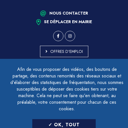
NOUS CONTACTER
SE DÉPLACER EN MAIRIE
OFFRES D'EMPLOI
MARCHÉS PUBLICS
Afin de vous proposer des vidéos, des boutons de
ACCESSIBILITÉ - PARTIELLEMENT CONFORME
partage, des contenus remontés des réseaux sociaux et
PLAN DU SITE
d'élaborer des statistiques de fréquentation, nous sommes
MENTIONS LÉGALES
CONTACTER LE DÉLÉGUÉ À LA PROTECTION DES DONNÉES
susceptibles de déposer des cookies tiers sur votre
GESTION DES COOKIES
machine. Cela ne peut se faire qu'en obtenant, au
préalable, votre consentement pour chacun de ces
cookies.
LETTRE D'INFORMATION
OK, TOUT
SAISIR VOTRE ADRESSE E-MAIL