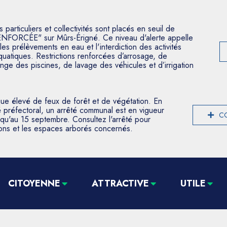
articuliers et collectivités sont placés en seuil de
ENFORCÉE" sur Mûrs-Érigné. Ce niveau d'alerte appelle
les prélèvements en eau et l'interdiction des activités
aquatiques. Restrictions renforcées d’arrosage, de
nge des piscines, de lavage des véhicules et d’irrigation
que élevé de feux de forêt et de végétation. En
 préfectoral, un arrêté communal est en vigueur
CO
usqu'au 15 septembre. Consultez l'arrêté pour
tions et les espaces arborés concernés.
CITOYENNE
ATTRACTIVE
UTILE