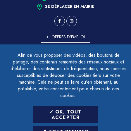
SE DÉPLACER EN MAIRIE
OFFRES D'EMPLOI
MARCHÉS PUBLICS
Afin de vous proposer des vidéos, des boutons de
ACCESSIBILITÉ - PARTIELLEMENT CONFORME
partage, des contenus remontés des réseaux sociaux et
PLAN DU SITE
d'élaborer des statistiques de fréquentation, nous sommes
MENTIONS LÉGALES
CONTACTER LE DÉLÉGUÉ À LA PROTECTION DES DONNÉES
susceptibles de déposer des cookies tiers sur votre
GESTION DES COOKIES
machine. Cela ne peut se faire qu'en obtenant, au
préalable, votre consentement pour chacun de ces
cookies.
LETTRE D'INFORMATION
OK, TOUT
SAISIR VOTRE ADRESSE E-MAIL
ACCEPTER
POUR VOUS INSCRIRE :