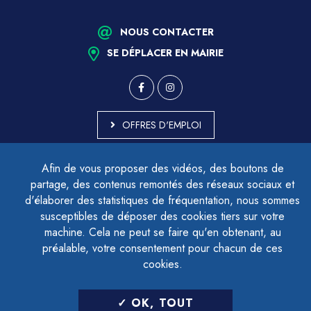
NOUS CONTACTER
SE DÉPLACER EN MAIRIE
OFFRES D'EMPLOI
MARCHÉS PUBLICS
Afin de vous proposer des vidéos, des boutons de
ACCESSIBILITÉ - PARTIELLEMENT CONFORME
partage, des contenus remontés des réseaux sociaux et
PLAN DU SITE
d'élaborer des statistiques de fréquentation, nous sommes
MENTIONS LÉGALES
CONTACTER LE DÉLÉGUÉ À LA PROTECTION DES DONNÉES
susceptibles de déposer des cookies tiers sur votre
GESTION DES COOKIES
machine. Cela ne peut se faire qu'en obtenant, au
préalable, votre consentement pour chacun de ces
cookies.
LETTRE D'INFORMATION
OK, TOUT
SAISIR VOTRE ADRESSE E-MAIL