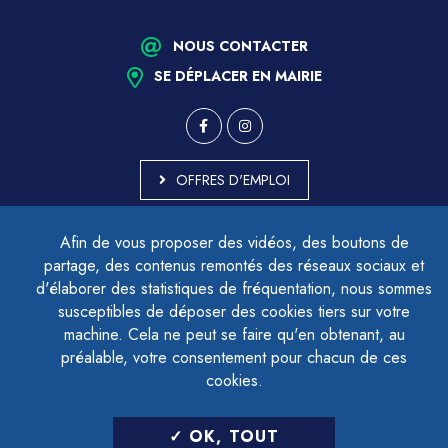
NOUS CONTACTER
SE DÉPLACER EN MAIRIE
OFFRES D'EMPLOI
MARCHÉS PUBLICS
Afin de vous proposer des vidéos, des boutons de
ACCESSIBILITÉ - PARTIELLEMENT CONFORME
partage, des contenus remontés des réseaux sociaux et
PLAN DU SITE
d'élaborer des statistiques de fréquentation, nous sommes
MENTIONS LÉGALES
CONTACTER LE DÉLÉGUÉ À LA PROTECTION DES DONNÉES
susceptibles de déposer des cookies tiers sur votre
GESTION DES COOKIES
machine. Cela ne peut se faire qu'en obtenant, au
préalable, votre consentement pour chacun de ces
cookies.
LETTRE D'INFORMATION
OK, TOUT
SAISIR VOTRE ADRESSE E-MAIL