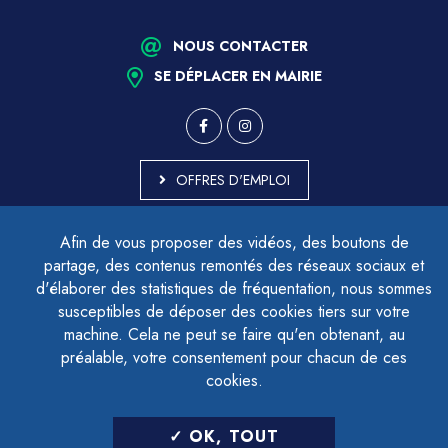
NOUS CONTACTER
SE DÉPLACER EN MAIRIE
OFFRES D'EMPLOI
MARCHÉS PUBLICS
Afin de vous proposer des vidéos, des boutons de
ACCESSIBILITÉ - PARTIELLEMENT CONFORME
partage, des contenus remontés des réseaux sociaux et
PLAN DU SITE
d'élaborer des statistiques de fréquentation, nous sommes
MENTIONS LÉGALES
CONTACTER LE DÉLÉGUÉ À LA PROTECTION DES DONNÉES
susceptibles de déposer des cookies tiers sur votre
GESTION DES COOKIES
machine. Cela ne peut se faire qu'en obtenant, au
préalable, votre consentement pour chacun de ces
cookies.
LETTRE D'INFORMATION
OK, TOUT
SAISIR VOTRE ADRESSE E-MAIL