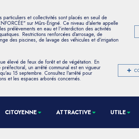
articuliers et collectivités sont placés en seuil de
ENFORCÉE" sur Mûrs-Érigné. Ce niveau d'alerte appelle
les prélèvements en eau et l'interdiction des activités
aquatiques. Restrictions renforcées d’arrosage, de
nge des piscines, de lavage des véhicules et d’irrigation
que élevé de feux de forêt et de végétation. En
 préfectoral, un arrêté communal est en vigueur
CO
usqu'au 15 septembre. Consultez l'arrêté pour
tions et les espaces arborés concernés.
CITOYENNE
ATTRACTIVE
UTILE