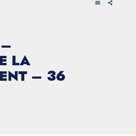
 –
E LA
ENT – 36