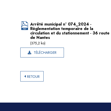
Arrêté municipal n° 074_2024 -
Règlementation temporaire de la
circulation et du stationnement - 36 route
de Nantes
(375,2 ko)
TÉLÉCHARGER
RETOUR