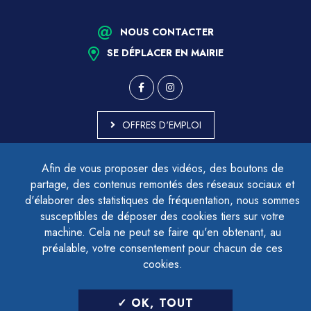
NOUS CONTACTER
SE DÉPLACER EN MAIRIE
OFFRES D'EMPLOI
MARCHÉS PUBLICS
Afin de vous proposer des vidéos, des boutons de
ACCESSIBILITÉ - PARTIELLEMENT CONFORME
partage, des contenus remontés des réseaux sociaux et
PLAN DU SITE
d'élaborer des statistiques de fréquentation, nous sommes
MENTIONS LÉGALES
CONTACTER LE DÉLÉGUÉ À LA PROTECTION DES DONNÉES
susceptibles de déposer des cookies tiers sur votre
GESTION DES COOKIES
machine. Cela ne peut se faire qu'en obtenant, au
préalable, votre consentement pour chacun de ces
cookies.
LETTRE D'INFORMATION
OK, TOUT
SAISIR VOTRE ADRESSE E-MAIL