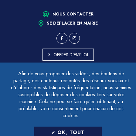
NOUS CONTACTER
SE DÉPLACER EN MAIRIE
OFFRES D'EMPLOI
MARCHÉS PUBLICS
Afin de vous proposer des vidéos, des boutons de
ACCESSIBILITÉ - PARTIELLEMENT CONFORME
partage, des contenus remontés des réseaux sociaux et
PLAN DU SITE
d'élaborer des statistiques de fréquentation, nous sommes
MENTIONS LÉGALES
CONTACTER LE DÉLÉGUÉ À LA PROTECTION DES DONNÉES
susceptibles de déposer des cookies tiers sur votre
GESTION DES COOKIES
machine. Cela ne peut se faire qu'en obtenant, au
préalable, votre consentement pour chacun de ces
cookies.
LETTRE D'INFORMATION
OK, TOUT
SAISIR VOTRE ADRESSE E-MAIL