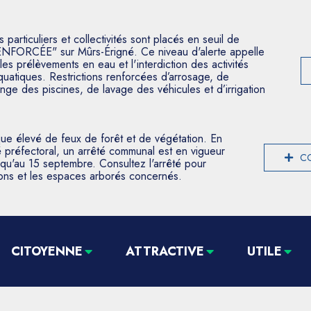
articuliers et collectivités sont placés en seuil de
ENFORCÉE" sur Mûrs-Érigné. Ce niveau d'alerte appelle
les prélèvements en eau et l'interdiction des activités
aquatiques. Restrictions renforcées d’arrosage, de
nge des piscines, de lavage des véhicules et d’irrigation
que élevé de feux de forêt et de végétation. En
 préfectoral, un arrêté communal est en vigueur
CO
usqu'au 15 septembre. Consultez l'arrêté pour
tions et les espaces arborés concernés.
CITOYENNE
ATTRACTIVE
UTILE