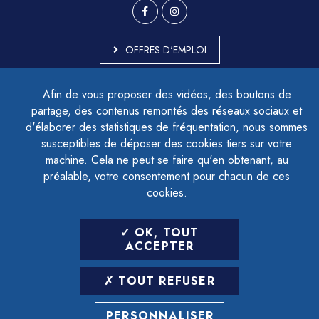
OFFRES D'EMPLOI
MARCHÉS PUBLICS
Afin de vous proposer des vidéos, des boutons de
ACCESSIBILITÉ - PARTIELLEMENT CONFORME
partage, des contenus remontés des réseaux sociaux et
PLAN DU SITE
d'élaborer des statistiques de fréquentation, nous sommes
MENTIONS LÉGALES
CONTACTER LE DÉLÉGUÉ À LA PROTECTION DES DONNÉES
susceptibles de déposer des cookies tiers sur votre
GESTION DES COOKIES
machine. Cela ne peut se faire qu'en obtenant, au
préalable, votre consentement pour chacun de ces
cookies.
LETTRE D'INFORMATION
OK, TOUT
SAISIR VOTRE ADRESSE E-MAIL
ACCEPTER
POUR VOUS INSCRIRE :
TOUT REFUSER
ARCHIVES
DÉSINSCRIPTION
PERSONNALISER