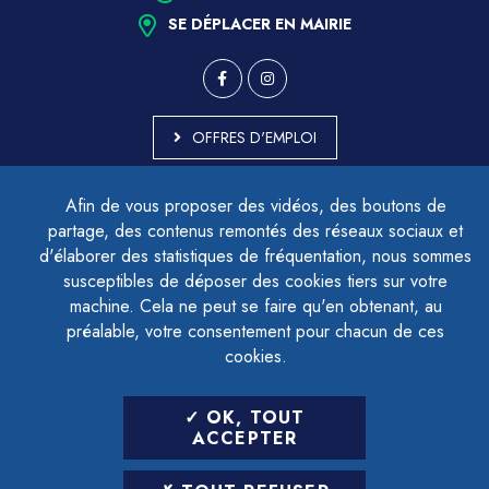
SE DÉPLACER EN MAIRIE
OFFRES D'EMPLOI
MARCHÉS PUBLICS
Afin de vous proposer des vidéos, des boutons de
ACCESSIBILITÉ - PARTIELLEMENT CONFORME
partage, des contenus remontés des réseaux sociaux et
PLAN DU SITE
d'élaborer des statistiques de fréquentation, nous sommes
MENTIONS LÉGALES
CONTACTER LE DÉLÉGUÉ À LA PROTECTION DES DONNÉES
susceptibles de déposer des cookies tiers sur votre
GESTION DES COOKIES
machine. Cela ne peut se faire qu'en obtenant, au
préalable, votre consentement pour chacun de ces
cookies.
LETTRE D'INFORMATION
OK, TOUT
SAISIR VOTRE ADRESSE E-MAIL
ACCEPTER
POUR VOUS INSCRIRE :