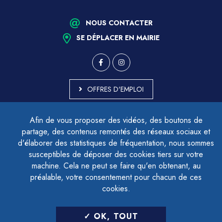
NOUS CONTACTER
SE DÉPLACER EN MAIRIE
OFFRES D'EMPLOI
MARCHÉS PUBLICS
Afin de vous proposer des vidéos, des boutons de
ACCESSIBILITÉ - PARTIELLEMENT CONFORME
partage, des contenus remontés des réseaux sociaux et
PLAN DU SITE
d'élaborer des statistiques de fréquentation, nous sommes
MENTIONS LÉGALES
CONTACTER LE DÉLÉGUÉ À LA PROTECTION DES DONNÉES
susceptibles de déposer des cookies tiers sur votre
GESTION DES COOKIES
machine. Cela ne peut se faire qu'en obtenant, au
préalable, votre consentement pour chacun de ces
cookies.
LETTRE D'INFORMATION
OK, TOUT
SAISIR VOTRE ADRESSE E-MAIL