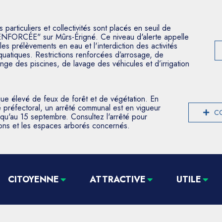
articuliers et collectivités sont placés en seuil de
ENFORCÉE" sur Mûrs-Érigné. Ce niveau d'alerte appelle
les prélèvements en eau et l'interdiction des activités
aquatiques. Restrictions renforcées d’arrosage, de
nge des piscines, de lavage des véhicules et d’irrigation
que élevé de feux de forêt et de végétation. En
 préfectoral, un arrêté communal est en vigueur
CO
usqu'au 15 septembre. Consultez l'arrêté pour
tions et les espaces arborés concernés.
CITOYENNE
ATTRACTIVE
UTILE