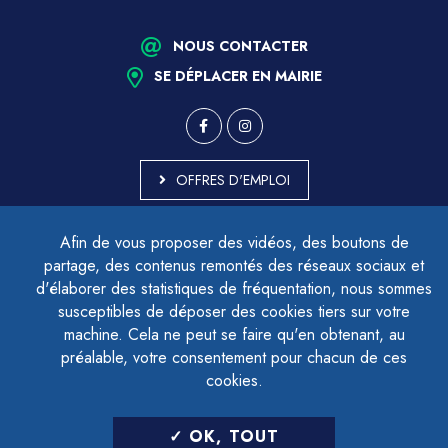
NOUS CONTACTER
SE DÉPLACER EN MAIRIE
OFFRES D'EMPLOI
MARCHÉS PUBLICS
Afin de vous proposer des vidéos, des boutons de
ACCESSIBILITÉ - PARTIELLEMENT CONFORME
partage, des contenus remontés des réseaux sociaux et
PLAN DU SITE
d'élaborer des statistiques de fréquentation, nous sommes
MENTIONS LÉGALES
CONTACTER LE DÉLÉGUÉ À LA PROTECTION DES DONNÉES
susceptibles de déposer des cookies tiers sur votre
GESTION DES COOKIES
machine. Cela ne peut se faire qu'en obtenant, au
préalable, votre consentement pour chacun de ces
cookies.
LETTRE D'INFORMATION
OK, TOUT
SAISIR VOTRE ADRESSE E-MAIL