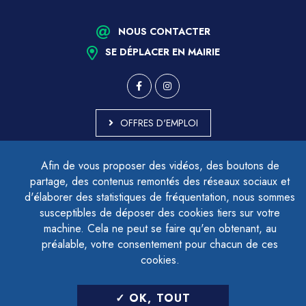
NOUS CONTACTER
SE DÉPLACER EN MAIRIE
OFFRES D'EMPLOI
MARCHÉS PUBLICS
Afin de vous proposer des vidéos, des boutons de
ACCESSIBILITÉ - PARTIELLEMENT CONFORME
partage, des contenus remontés des réseaux sociaux et
PLAN DU SITE
d'élaborer des statistiques de fréquentation, nous sommes
MENTIONS LÉGALES
CONTACTER LE DÉLÉGUÉ À LA PROTECTION DES DONNÉES
susceptibles de déposer des cookies tiers sur votre
GESTION DES COOKIES
machine. Cela ne peut se faire qu'en obtenant, au
préalable, votre consentement pour chacun de ces
cookies.
LETTRE D'INFORMATION
OK, TOUT
SAISIR VOTRE ADRESSE E-MAIL