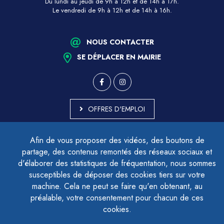
Du lundi au jeudi de 9h à 12h et de 14h à 17h.
Le vendredi de 9h à 12h et de 14h à 16h.
NOUS CONTACTER
SE DÉPLACER EN MAIRIE
OFFRES D'EMPLOI
MARCHÉS PUBLICS
Afin de vous proposer des vidéos, des boutons de
ACCESSIBILITÉ - PARTIELLEMENT CONFORME
partage, des contenus remontés des réseaux sociaux et
PLAN DU SITE
d'élaborer des statistiques de fréquentation, nous sommes
MENTIONS LÉGALES
CONTACTER LE DÉLÉGUÉ À LA PROTECTION DES DONNÉES
susceptibles de déposer des cookies tiers sur votre
GESTION DES COOKIES
machine. Cela ne peut se faire qu'en obtenant, au
préalable, votre consentement pour chacun de ces
cookies.