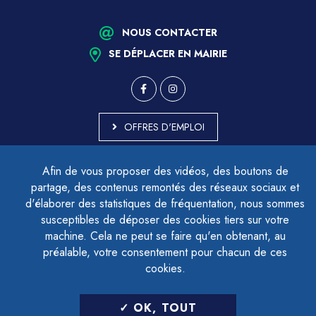
NOUS CONTACTER
SE DÉPLACER EN MAIRIE
OFFRES D'EMPLOI
MARCHÉS PUBLICS
Afin de vous proposer des vidéos, des boutons de
ACCESSIBILITÉ - PARTIELLEMENT CONFORME
partage, des contenus remontés des réseaux sociaux et
PLAN DU SITE
d'élaborer des statistiques de fréquentation, nous sommes
MENTIONS LÉGALES
CONTACTER LE DÉLÉGUÉ À LA PROTECTION DES DONNÉES
susceptibles de déposer des cookies tiers sur votre
GESTION DES COOKIES
machine. Cela ne peut se faire qu'en obtenant, au
préalable, votre consentement pour chacun de ces
cookies.
LETTRE D'INFORMATION
OK, TOUT
SAISIR VOTRE ADRESSE E-MAIL