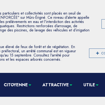
articuliers et collectivités sont placés en seuil de
ENFORCÉE" sur Mûrs-Érigné. Ce niveau d'alerte appelle
les prélèvements en eau et l'interdiction des activités
aquatiques. Restrictions renforcées d’arrosage, de
nge des piscines, de lavage des véhicules et d’irrigation
que élevé de feux de forêt et de végétation. En
 préfectoral, un arrêté communal est en vigueur
CO
usqu'au 15 septembre. Consultez l'arrêté pour
tions et les espaces arborés concernés.
CITOYENNE
ATTRACTIVE
UTILE