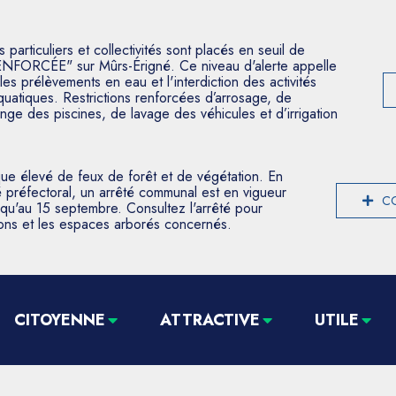
articuliers et collectivités sont placés en seuil de
ENFORCÉE" sur Mûrs-Érigné. Ce niveau d'alerte appelle
les prélèvements en eau et l'interdiction des activités
aquatiques. Restrictions renforcées d’arrosage, de
nge des piscines, de lavage des véhicules et d’irrigation
que élevé de feux de forêt et de végétation. En
 préfectoral, un arrêté communal est en vigueur
CO
usqu'au 15 septembre. Consultez l'arrêté pour
tions et les espaces arborés concernés.
CITOYENNE
ATTRACTIVE
UTILE