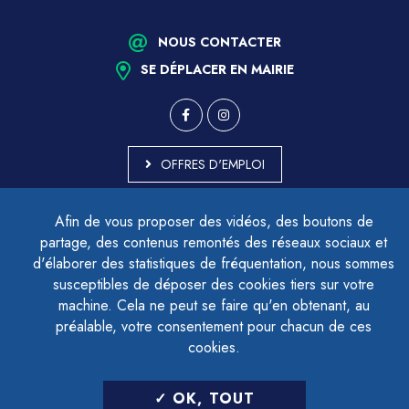
NOUS CONTACTER
SE DÉPLACER EN MAIRIE
OFFRES D'EMPLOI
MARCHÉS PUBLICS
Afin de vous proposer des vidéos, des boutons de
ACCESSIBILITÉ - PARTIELLEMENT CONFORME
partage, des contenus remontés des réseaux sociaux et
PLAN DU SITE
d'élaborer des statistiques de fréquentation, nous sommes
MENTIONS LÉGALES
CONTACTER LE DÉLÉGUÉ À LA PROTECTION DES DONNÉES
susceptibles de déposer des cookies tiers sur votre
GESTION DES COOKIES
machine. Cela ne peut se faire qu'en obtenant, au
préalable, votre consentement pour chacun de ces
cookies.
LETTRE D'INFORMATION
OK, TOUT
SAISIR VOTRE ADRESSE E-MAIL