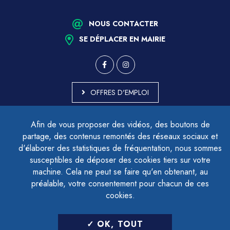
NOUS CONTACTER
SE DÉPLACER EN MAIRIE
OFFRES D'EMPLOI
MARCHÉS PUBLICS
Afin de vous proposer des vidéos, des boutons de
ACCESSIBILITÉ - PARTIELLEMENT CONFORME
partage, des contenus remontés des réseaux sociaux et
PLAN DU SITE
d'élaborer des statistiques de fréquentation, nous sommes
MENTIONS LÉGALES
CONTACTER LE DÉLÉGUÉ À LA PROTECTION DES DONNÉES
susceptibles de déposer des cookies tiers sur votre
GESTION DES COOKIES
machine. Cela ne peut se faire qu'en obtenant, au
préalable, votre consentement pour chacun de ces
cookies.
LETTRE D'INFORMATION
OK, TOUT
SAISIR VOTRE ADRESSE E-MAIL