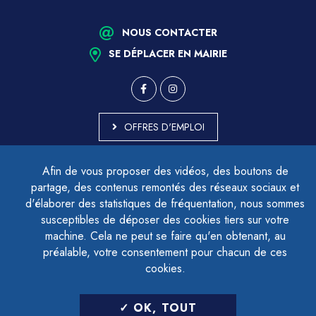
NOUS CONTACTER
SE DÉPLACER EN MAIRIE
OFFRES D'EMPLOI
MARCHÉS PUBLICS
Afin de vous proposer des vidéos, des boutons de
ACCESSIBILITÉ - PARTIELLEMENT CONFORME
partage, des contenus remontés des réseaux sociaux et
PLAN DU SITE
d'élaborer des statistiques de fréquentation, nous sommes
MENTIONS LÉGALES
CONTACTER LE DÉLÉGUÉ À LA PROTECTION DES DONNÉES
susceptibles de déposer des cookies tiers sur votre
GESTION DES COOKIES
machine. Cela ne peut se faire qu'en obtenant, au
préalable, votre consentement pour chacun de ces
cookies.
LETTRE D'INFORMATION
OK, TOUT
SAISIR VOTRE ADRESSE E-MAIL