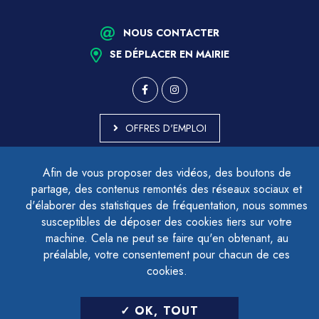
NOUS CONTACTER
SE DÉPLACER EN MAIRIE
OFFRES D'EMPLOI
MARCHÉS PUBLICS
Afin de vous proposer des vidéos, des boutons de
ACCESSIBILITÉ - PARTIELLEMENT CONFORME
partage, des contenus remontés des réseaux sociaux et
PLAN DU SITE
d'élaborer des statistiques de fréquentation, nous sommes
MENTIONS LÉGALES
CONTACTER LE DÉLÉGUÉ À LA PROTECTION DES DONNÉES
susceptibles de déposer des cookies tiers sur votre
GESTION DES COOKIES
machine. Cela ne peut se faire qu'en obtenant, au
préalable, votre consentement pour chacun de ces
cookies.
LETTRE D'INFORMATION
OK, TOUT
SAISIR VOTRE ADRESSE E-MAIL