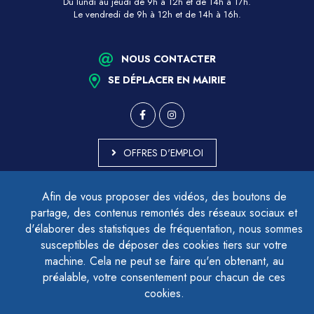
Du lundi au jeudi de 9h à 12h et de 14h à 17h.
Le vendredi de 9h à 12h et de 14h à 16h.
NOUS CONTACTER
SE DÉPLACER EN MAIRIE
OFFRES D'EMPLOI
MARCHÉS PUBLICS
Afin de vous proposer des vidéos, des boutons de
ACCESSIBILITÉ - PARTIELLEMENT CONFORME
partage, des contenus remontés des réseaux sociaux et
PLAN DU SITE
d'élaborer des statistiques de fréquentation, nous sommes
MENTIONS LÉGALES
CONTACTER LE DÉLÉGUÉ À LA PROTECTION DES DONNÉES
susceptibles de déposer des cookies tiers sur votre
GESTION DES COOKIES
machine. Cela ne peut se faire qu'en obtenant, au
préalable, votre consentement pour chacun de ces
cookies.