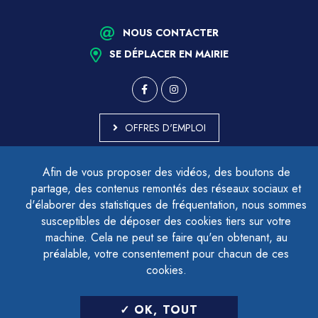
NOUS CONTACTER
SE DÉPLACER EN MAIRIE
OFFRES D'EMPLOI
MARCHÉS PUBLICS
Afin de vous proposer des vidéos, des boutons de
ACCESSIBILITÉ - PARTIELLEMENT CONFORME
partage, des contenus remontés des réseaux sociaux et
PLAN DU SITE
d'élaborer des statistiques de fréquentation, nous sommes
MENTIONS LÉGALES
CONTACTER LE DÉLÉGUÉ À LA PROTECTION DES DONNÉES
susceptibles de déposer des cookies tiers sur votre
GESTION DES COOKIES
machine. Cela ne peut se faire qu'en obtenant, au
préalable, votre consentement pour chacun de ces
cookies.
LETTRE D'INFORMATION
OK, TOUT
SAISIR VOTRE ADRESSE E-MAIL