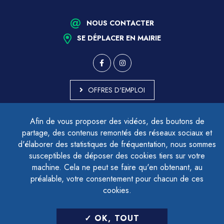
NOUS CONTACTER
SE DÉPLACER EN MAIRIE
OFFRES D'EMPLOI
MARCHÉS PUBLICS
Afin de vous proposer des vidéos, des boutons de
ACCESSIBILITÉ - PARTIELLEMENT CONFORME
partage, des contenus remontés des réseaux sociaux et
PLAN DU SITE
d'élaborer des statistiques de fréquentation, nous sommes
MENTIONS LÉGALES
CONTACTER LE DÉLÉGUÉ À LA PROTECTION DES DONNÉES
susceptibles de déposer des cookies tiers sur votre
GESTION DES COOKIES
machine. Cela ne peut se faire qu'en obtenant, au
préalable, votre consentement pour chacun de ces
cookies.
LETTRE D'INFORMATION
OK, TOUT
SAISIR VOTRE ADRESSE E-MAIL