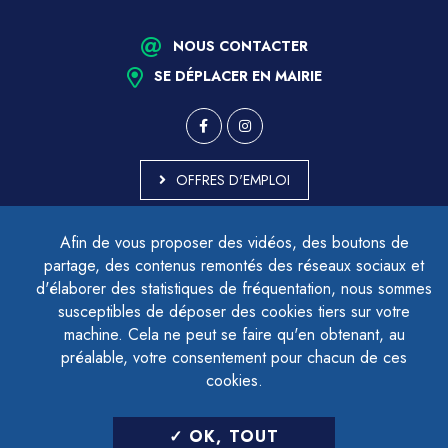
NOUS CONTACTER
SE DÉPLACER EN MAIRIE
OFFRES D'EMPLOI
MARCHÉS PUBLICS
Afin de vous proposer des vidéos, des boutons de
ACCESSIBILITÉ - PARTIELLEMENT CONFORME
partage, des contenus remontés des réseaux sociaux et
PLAN DU SITE
d'élaborer des statistiques de fréquentation, nous sommes
MENTIONS LÉGALES
CONTACTER LE DÉLÉGUÉ À LA PROTECTION DES DONNÉES
susceptibles de déposer des cookies tiers sur votre
GESTION DES COOKIES
machine. Cela ne peut se faire qu'en obtenant, au
préalable, votre consentement pour chacun de ces
cookies.
LETTRE D'INFORMATION
OK, TOUT
SAISIR VOTRE ADRESSE E-MAIL