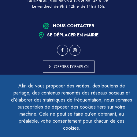
Du lundi au jeudi de 9h à 12h et de 14h à 17h.
Le vendredi de 9h à 12h et de 14h à 16h.
NOUS CONTACTER
SE DÉPLACER EN MAIRIE
OFFRES D'EMPLOI
MARCHÉS PUBLICS
Afin de vous proposer des vidéos, des boutons de
ACCESSIBILITÉ - PARTIELLEMENT CONFORME
partage, des contenus remontés des réseaux sociaux et
PLAN DU SITE
d'élaborer des statistiques de fréquentation, nous sommes
MENTIONS LÉGALES
CONTACTER LE DÉLÉGUÉ À LA PROTECTION DES DONNÉES
susceptibles de déposer des cookies tiers sur votre
GESTION DES COOKIES
machine. Cela ne peut se faire qu'en obtenant, au
préalable, votre consentement pour chacun de ces
cookies.