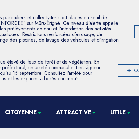
articuliers et collectivités sont placés en seuil de
ENFORCÉE" sur Mûrs-Érigné. Ce niveau d'alerte appelle
les prélèvements en eau et l'interdiction des activités
aquatiques. Restrictions renforcées d’arrosage, de
nge des piscines, de lavage des véhicules et d’irrigation
que élevé de feux de forêt et de végétation. En
 préfectoral, un arrêté communal est en vigueur
CO
usqu'au 15 septembre. Consultez l'arrêté pour
tions et les espaces arborés concernés.
CITOYENNE
ATTRACTIVE
UTILE