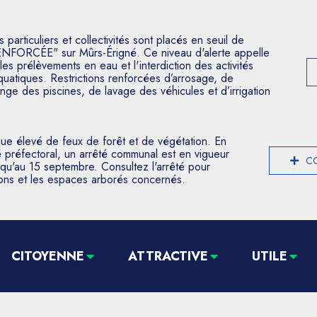
articuliers et collectivités sont placés en seuil de
ENFORCÉE" sur Mûrs-Érigné. Ce niveau d'alerte appelle
les prélèvements en eau et l'interdiction des activités
aquatiques. Restrictions renforcées d’arrosage, de
nge des piscines, de lavage des véhicules et d’irrigation
que élevé de feux de forêt et de végétation. En
 préfectoral, un arrêté communal est en vigueur
CO
usqu'au 15 septembre. Consultez l'arrêté pour
tions et les espaces arborés concernés.
CITOYENNE
ATTRACTIVE
UTILE