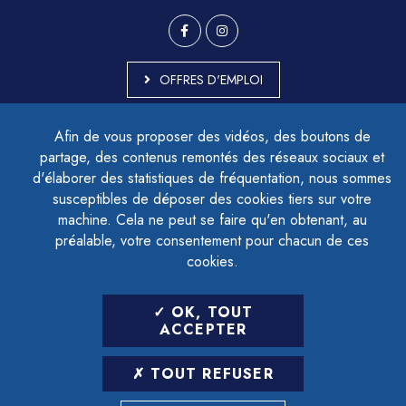
OFFRES D'EMPLOI
MARCHÉS PUBLICS
Afin de vous proposer des vidéos, des boutons de
ACCESSIBILITÉ - PARTIELLEMENT CONFORME
partage, des contenus remontés des réseaux sociaux et
PLAN DU SITE
d'élaborer des statistiques de fréquentation, nous sommes
MENTIONS LÉGALES
CONTACTER LE DÉLÉGUÉ À LA PROTECTION DES DONNÉES
susceptibles de déposer des cookies tiers sur votre
GESTION DES COOKIES
machine. Cela ne peut se faire qu'en obtenant, au
préalable, votre consentement pour chacun de ces
cookies.
LETTRE D'INFORMATION
OK, TOUT
SAISIR VOTRE ADRESSE E-MAIL
ACCEPTER
POUR VOUS INSCRIRE :
TOUT REFUSER
ARCHIVES
DÉSINSCRIPTION