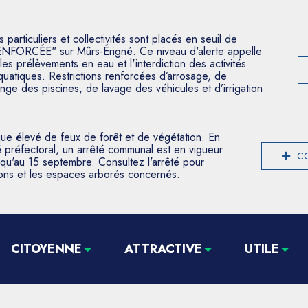
articuliers et collectivités sont placés en seuil de
ENFORCÉE" sur Mûrs-Érigné. Ce niveau d'alerte appelle
les prélèvements en eau et l'interdiction des activités
aquatiques. Restrictions renforcées d’arrosage, de
nge des piscines, de lavage des véhicules et d’irrigation
que élevé de feux de forêt et de végétation. En
 préfectoral, un arrêté communal est en vigueur
CO
usqu'au 15 septembre. Consultez l'arrêté pour
tions et les espaces arborés concernés.
CITOYENNE
ATTRACTIVE
UTILE