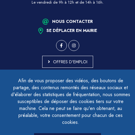
Le vendredi de 9h à 12h et de 14h à 16h.
NOUS CONTACTER
SE DÉPLACER EN MAIRIE
OFFRES D'EMPLOI
MARCHÉS PUBLICS
Afin de vous proposer des vidéos, des boutons de
ACCESSIBILITÉ - PARTIELLEMENT CONFORME
partage, des contenus remontés des réseaux sociaux et
PLAN DU SITE
d'élaborer des statistiques de fréquentation, nous sommes
MENTIONS LÉGALES
CONTACTER LE DÉLÉGUÉ À LA PROTECTION DES DONNÉES
susceptibles de déposer des cookies tiers sur votre
GESTION DES COOKIES
machine. Cela ne peut se faire qu'en obtenant, au
préalable, votre consentement pour chacun de ces
cookies.
LETTRE D'INFORMATION