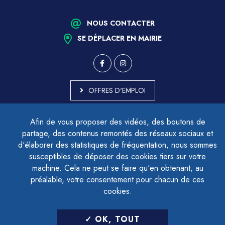
NOUS CONTACTER
SE DÉPLACER EN MAIRIE
OFFRES D'EMPLOI
MARCHÉS PUBLICS
Afin de vous proposer des vidéos, des boutons de
ACCESSIBILITÉ - PARTIELLEMENT CONFORME
partage, des contenus remontés des réseaux sociaux et
PLAN DU SITE
d'élaborer des statistiques de fréquentation, nous sommes
MENTIONS LÉGALES
CONTACTER LE DÉLÉGUÉ À LA PROTECTION DES DONNÉES
susceptibles de déposer des cookies tiers sur votre
GESTION DES COOKIES
machine. Cela ne peut se faire qu'en obtenant, au
préalable, votre consentement pour chacun de ces
cookies.
LETTRE D'INFORMATION
OK, TOUT
SAISIR VOTRE ADRESSE E-MAIL