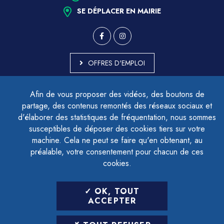
SE DÉPLACER EN MAIRIE
OFFRES D'EMPLOI
MARCHÉS PUBLICS
Afin de vous proposer des vidéos, des boutons de
ACCESSIBILITÉ - PARTIELLEMENT CONFORME
partage, des contenus remontés des réseaux sociaux et
PLAN DU SITE
d'élaborer des statistiques de fréquentation, nous sommes
MENTIONS LÉGALES
CONTACTER LE DÉLÉGUÉ À LA PROTECTION DES DONNÉES
susceptibles de déposer des cookies tiers sur votre
GESTION DES COOKIES
machine. Cela ne peut se faire qu'en obtenant, au
préalable, votre consentement pour chacun de ces
cookies.
LETTRE D'INFORMATION
OK, TOUT
SAISIR VOTRE ADRESSE E-MAIL
ACCEPTER
POUR VOUS INSCRIRE :