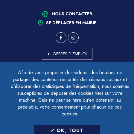
NOUS CONTACTER
SE DÉPLACER EN MAIRIE
OFFRES D'EMPLOI
MARCHÉS PUBLICS
Afin de vous proposer des vidéos, des boutons de
ACCESSIBILITÉ - PARTIELLEMENT CONFORME
partage, des contenus remontés des réseaux sociaux et
PLAN DU SITE
d'élaborer des statistiques de fréquentation, nous sommes
MENTIONS LÉGALES
CONTACTER LE DÉLÉGUÉ À LA PROTECTION DES DONNÉES
susceptibles de déposer des cookies tiers sur votre
GESTION DES COOKIES
machine. Cela ne peut se faire qu'en obtenant, au
préalable, votre consentement pour chacun de ces
cookies.
LETTRE D'INFORMATION
OK, TOUT
SAISIR VOTRE ADRESSE E-MAIL