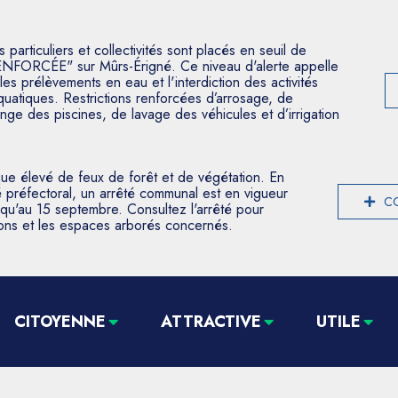
articuliers et collectivités sont placés en seuil de
ENFORCÉE" sur Mûrs-Érigné. Ce niveau d'alerte appelle
les prélèvements en eau et l'interdiction des activités
aquatiques. Restrictions renforcées d’arrosage, de
nge des piscines, de lavage des véhicules et d’irrigation
que élevé de feux de forêt et de végétation. En
 préfectoral, un arrêté communal est en vigueur
CO
usqu'au 15 septembre. Consultez l'arrêté pour
tions et les espaces arborés concernés.
CITOYENNE
ATTRACTIVE
UTILE