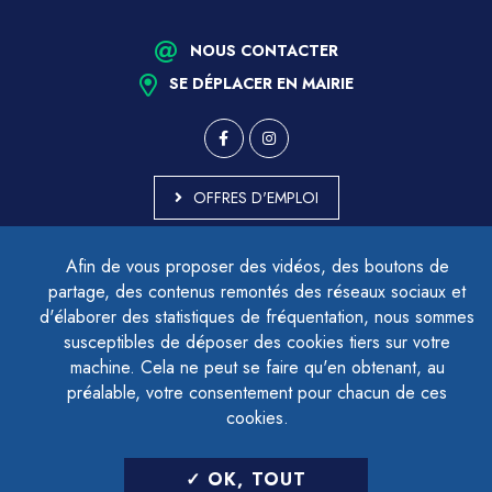
NOUS CONTACTER
SE DÉPLACER EN MAIRIE
OFFRES D'EMPLOI
MARCHÉS PUBLICS
Afin de vous proposer des vidéos, des boutons de
ACCESSIBILITÉ - PARTIELLEMENT CONFORME
partage, des contenus remontés des réseaux sociaux et
PLAN DU SITE
d'élaborer des statistiques de fréquentation, nous sommes
MENTIONS LÉGALES
CONTACTER LE DÉLÉGUÉ À LA PROTECTION DES DONNÉES
susceptibles de déposer des cookies tiers sur votre
GESTION DES COOKIES
machine. Cela ne peut se faire qu'en obtenant, au
préalable, votre consentement pour chacun de ces
cookies.
LETTRE D'INFORMATION
OK, TOUT
SAISIR VOTRE ADRESSE E-MAIL