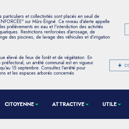
articuliers et collectivités sont placés en seuil de
ENFORCÉE" sur Mûrs-Érigné. Ce niveau d'alerte appelle
les prélèvements en eau et l'interdiction des activités
aquatiques. Restrictions renforcées d’arrosage, de
nge des piscines, de lavage des véhicules et d’irrigation
que élevé de feux de forêt et de végétation. En
 préfectoral, un arrêté communal est en vigueur
CO
usqu'au 15 septembre. Consultez l'arrêté pour
tions et les espaces arborés concernés.
CITOYENNE
ATTRACTIVE
UTILE